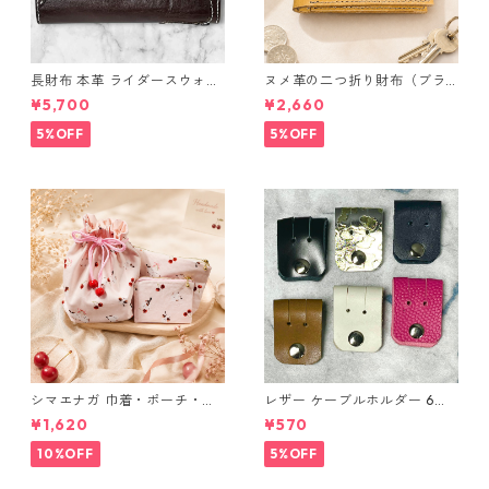
長財布 本革 ライダースウォレ
ヌメ革の二つ折り財布（ブラ
ット 国産 ヌメ革 ブラウン バ
ウン系）
¥5,700
¥2,660
ングラデシュ l175 レザー 革財
布 ハンドメイド 経年変化
5%OFF
5%OFF
シマエナガ 巾着・ポーチ・ミ
レザー ケーブルホルダー 6個
ニポーチ(カード収納にも) ３
セット
¥1,620
¥570
点セット さくらんぼ柄×淡いピ
ンク
10%OFF
5%OFF