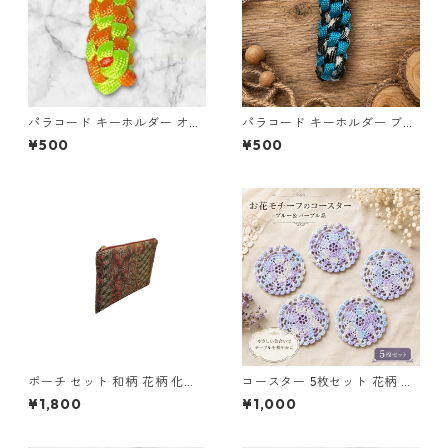
パラコード キーホルダー オレ
パラコード キーホルダー ブル
ンジ ライトグリーン 編み込み
ー×ブラック・ホワイト ハンド
¥500
¥500
s25
メイド 国産 本革 ヌメ革
ポーチ セット 和柄 花柄 化粧
コースター 5枚セット 花柄 レ
ポーチ 小物入れ マチあり マチ
ース 手編み ブルー パープル s
¥1,800
¥1,000
なし o63 布小物 ハンドメイド
2 ギフト