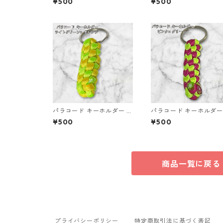
¥500
¥500
ン ハンドメイド 国産 本革
ヌメ革
パラコード キーホルダー ラ
パラコード キーホルダー
イトグリーン イエロー 編み
ンク グリーン 編み込み s
¥500
¥500
込み s26
商品一覧に戻る
プライバシーポリシー
特定商取引法に基づく表記