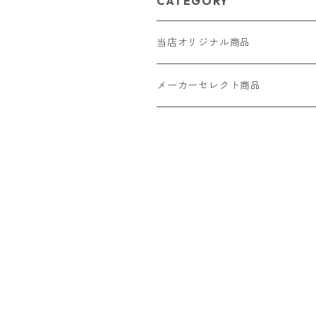
CATEGORY
当店オリジナル商品
レザー（革）
メーカーセレクト商品
ロングウォレット
ストラップ
財布・キーケース・カードケース
ショートウォレット
キーホルダー・チャーム
コインケース
ドール
アクセサリー
ハーフウォレット
バッグ
ドール服 22cm用
ピアス
ニット・布製品
腕時計
名刺入れ
カードケース・名刺入れ
ドール服 27cm用
ネックレス・ペンダント
トートバッグ
メンズ
パラコード
バッグ
お守りケース Lサイズ
長財布
ドール服 22cm・27cm
リング・指輪
雑貨
レディース
キーホルダー
クラフトバンド
ペット