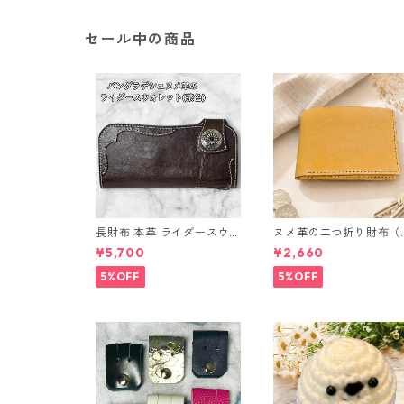
セール中の商品
長財布 本革 ライダースウォ
ヌメ革の二つ折り財布（
レット 国産 ヌメ革 ブラウ
ラウン系）
¥5,700
¥2,660
ン バングラデシュ l175 レ
ザー 革財布 ハンドメイド
5%OFF
5%OFF
経年変化