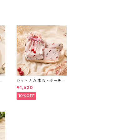
ブ
シマエナガ 巾着・ポーチ・
ミニポーチ(カード収納に
¥1,620
も) ３点セット さくらんぼ
柄×淡いピンク
10%OFF