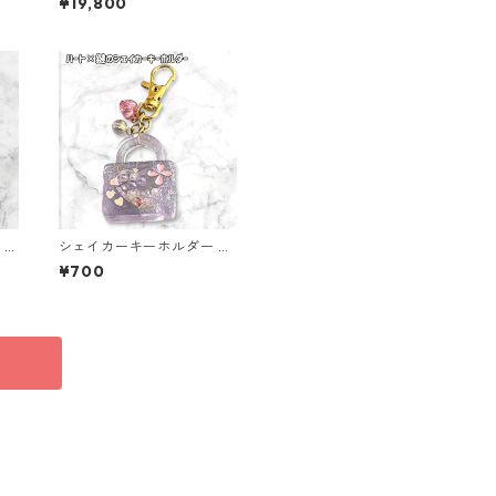
¥19,800
t スタッドピアス おしゃれ
シンプル スタッド ジュエリ
ー アクセサリー レディース
 ピ
シェイカーキーホルダー レ
18
ジン キーホルダー ハート
¥700
鍵 バッグチャーム ハンドメ
イド レジンアクセサリー ク
リアパープル かわいい ゆめ
かわ キラキラ チャーム ビ
ーズ入り プレゼント ギフト