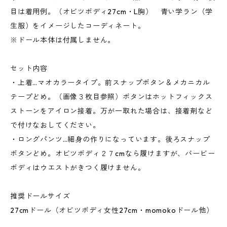
目は着用例。（オビツボディ27cm・L胸） 青い学ラン（学
生服）をイメージしたコーディネート。
※ドール本体は付属しません。
セット内容
・上着…マオカラータイプ。前スナップボタン＆メカニカル
テープどめ。（画像３枚目参照）ボタンはホットフィックス
ストーンをアイロン接着。万が一取れた場合は、接着剤など
で付けなおしてください。
・ロングパンツ…細身の作りになっています。後ろスナップ
ボタンどめ。オビツボディ２７cmなら履けますが、バービー
ボディはウエストがきつく履けません。
推奨ドールサイズ
27cmドール（オビツボディ女性27cm・momokoドール他）