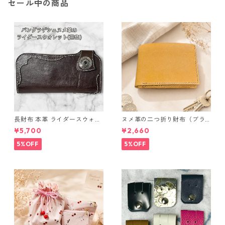
セール中の商品
長財布 本革 ライダースウォレ
ヌメ革の二つ折り財布（ブラ
ット 国産 ヌメ革 ブラウン バ
ウン系）
¥5,700
¥2,660
ングラデシュ l175 レザー 革財
布 ハンドメイド 経年変化
5%OFF
5%OFF