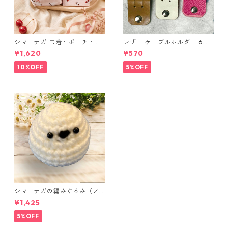
シマエナガ 巾着・ポーチ・ミ
レザー ケーブルホルダー 6個
ニポーチ(カード収納にも) ３
セット
¥1,620
¥570
点セット さくらんぼ柄×淡いピ
ンク
10%OFF
5%OFF
シマエナガの編みぐるみ（ノ
ーマル）
¥1,425
5%OFF