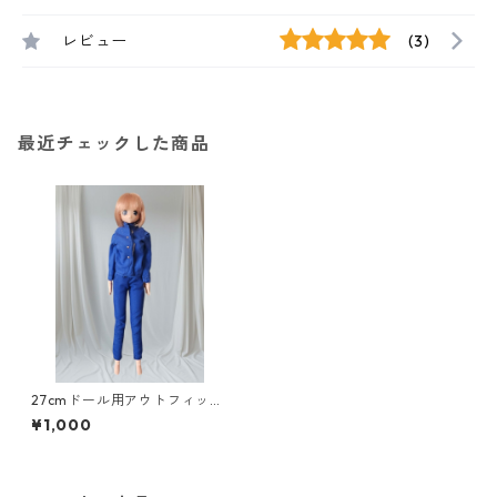
レビュー
(3)
最近チェックした商品
27cmドール用アウトフィッ
ト ２点セット 学生服風コ
¥1,000
ーデ 青