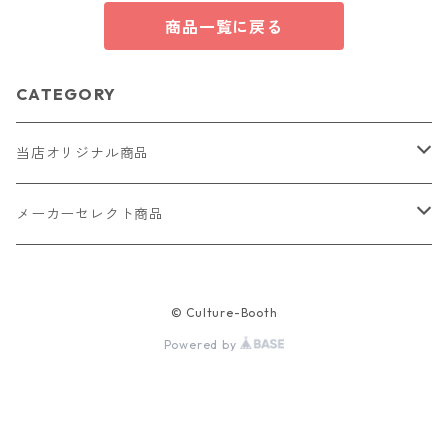
商品一覧に戻る
CATEGORY
当店オリジナル商品
レザー（革）
メーカーセレクト商品
ロングウォレット
ストラップ
財布・キーケース・カードケース
© Culture-Booth
ショートウォレット
キーホルダー・チャーム
コインケース
ドール
アクセサリー
Powered by
ハーフウォレット
バッグ
ドール服 22cm用
ピアス
ニット・布製品
腕時計
名刺入れ
カードケース・名刺入れ