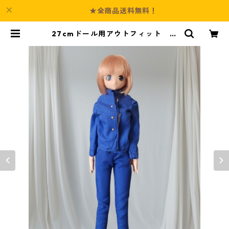
★全商品送料無料！
27cmドール用アウトフィット ２
点セット 学生服風コーデ 青 | Cu
lture-Booth