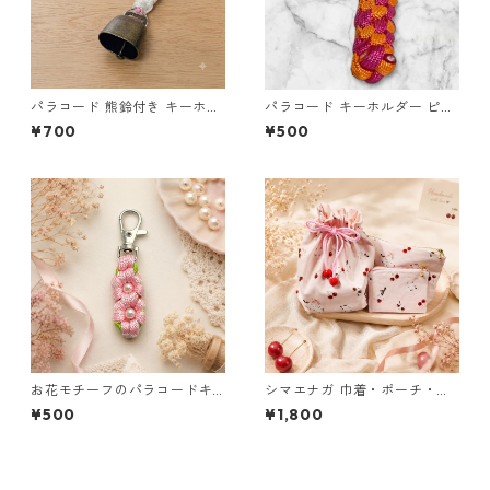
パラコード 熊鈴付き キーホル
パラコード キーホルダー ピン
ダー ホワイト×ピンク 編み込
ク オレンジ 編み込み s17
¥700
¥500
み S42 アウトドア
お花モチーフのパラコードキ
シマエナガ 巾着・ポーチ・ミ
ーホルダー ピンク×ライトグリ
ニポーチ 3点セット さくらん
¥500
¥1,800
ーン ハンドメイド 国産 本革
ぼ柄×淡いピンク ジュエリー
ヌメ革
アクセサリー レディース