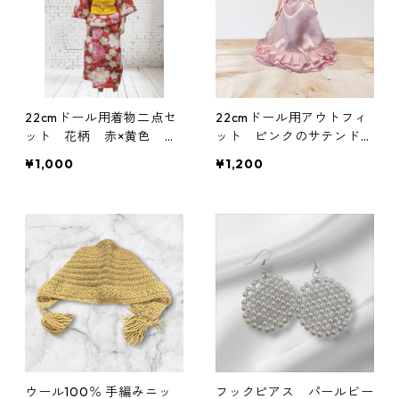
22cmドール用着物二点セ
22cmドール用アウトフィ
ット 花柄 赤×黄色 ち
ット ピンクのサテンドレ
りめん生地
ス ホルターネックタイプ
¥1,000
¥1,200
ウール100％ 手編みニッ
フックピアス パールビー