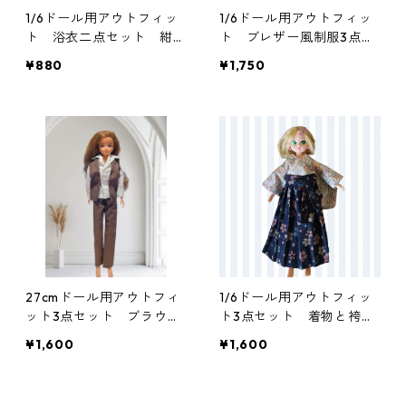
1/6ドール用アウトフィッ
1/6ドール用アウトフィッ
ト 浴衣二点セット 紺色
ト ブレザー風制服3点セ
×ダークレッド 一部難あ
ット 女子学生 ブルー
¥880
¥1,750
り
一部難あり
27cmドール用アウトフィ
1/6ドール用アウトフィッ
ット3点セット ブラウン
ト3点セット 着物と袴
×ホワイトのマニッシュコ
花柄
¥1,600
¥1,600
ーデ ベスト・シャツ・パ
ンツ