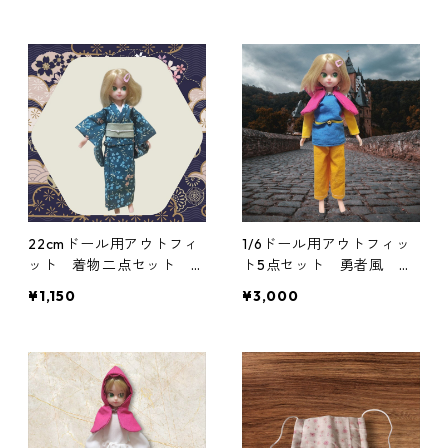
22cmドール用アウトフィ
1/6ドール用アウトフィッ
ット 着物二点セット 青
ト5点セット 勇者風 一
緑の花柄×白と緑の帯 シ
部難あり
¥1,150
¥3,000
ック クール系