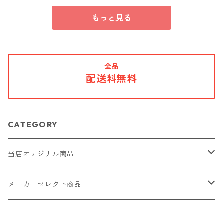
もっと見る
全品
配送料無料
CATEGORY
当店オリジナル商品
レザー（革）
メーカーセレクト商品
ロングウォレット
ストラップ
財布・キーケース・カードケース