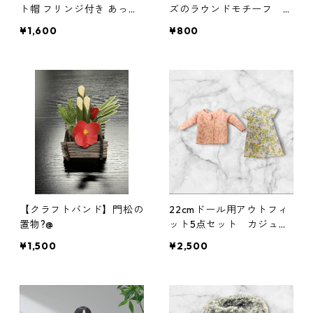
ト帽 フリンジ付き あった
ズのラウンドモチーフ シ
かナチュラル帽子
ルバー
¥1,600
¥800
【クラフトバンド】門松の
22cmドール用アウトフィ
置物?@
ット5点セット カジュア
ル着回しコーデ ギャザー
¥1,500
¥2,500
スカート他