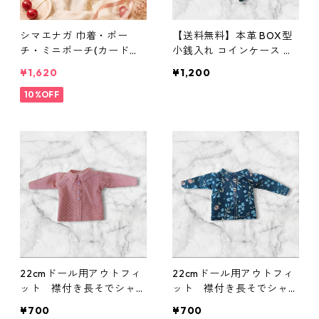
シマエナガ 巾着・ポー
【送料無料】本革 BOX型
チ・ミニポーチ(カード収
小銭入れ コインケース 染
納にも) ３点セット さくら
色可 名入れ可 ヌメ革 バン
¥1,620
¥1,200
んぼ柄×淡いピンク
グラディシュ ムラ染め 青
10%OFF
黒 メンズ レディース レザ
ー ミニ財布 ハンドメイド
コンパクト財布 プレゼン
ト 誕生日 父の日
22cmドール用アウトフィ
22cmドール用アウトフィ
ット 襟付き長そでシャ
ット 襟付き長そでシャ
ツ ピンク×ドット柄 カ
ツ 青×花柄 カジュア
¥700
¥700
ジュアル リアルクローズ
ル リアルクローズ