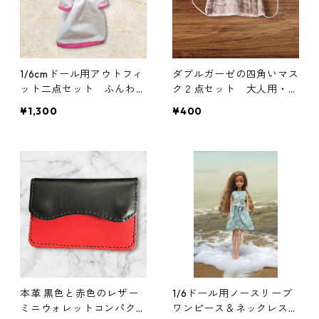
1/6cmドール用アウトフィ
ダブルガーゼの四角いマス
ット二点セット ふんわり
ク２点セット 大人用・子
袖のワンピースとフードの
ども用 花柄 ピンク
¥1,300
¥400
セット RPGキャラ風 魔
法使い
本革 黒色と赤色のレザー
1/6ドール用ノースリーブ
ミニウォレットコンパクト
ワンピース＆ネックレスセ