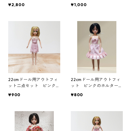
財布 ミニトラッカーウォ
ット 花柄 リゾートワン
¥2,800
¥1,000
レット
ピース風
22cmドール用アウトフィ
22cmドール用アウトフィ
ット二点セット ピンクの
ット ピンクのホルターネ
ベアトップ＆プリーツスカ
ックワンピース アイド
¥900
¥800
ート アイドル 変身ヒロ
ル 変身ヒロイン風
イン風