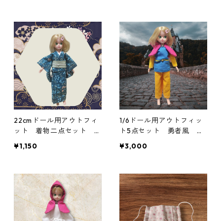
22cmドール用アウトフィ
1/6ドール用アウトフィッ
ット 着物二点セット 青
ト5点セット 勇者風 一
緑の花柄×白と緑の帯 シ
部難あり
¥1,150
¥3,000
ック クール系