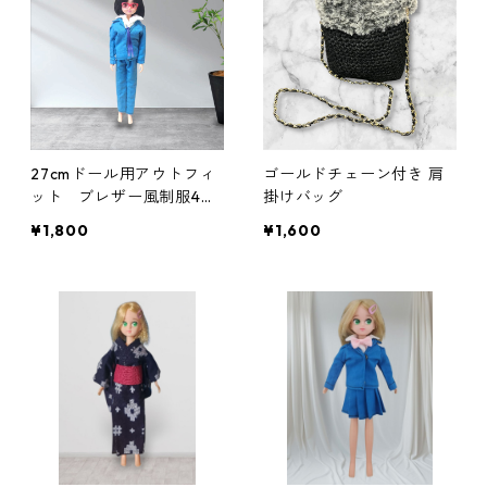
27cmドール用アウトフィ
ゴールドチェーン付き 肩
ット ブレザー風制服4点
掛けバッグ
セット 男子学生 ブルー
¥1,800
¥1,600