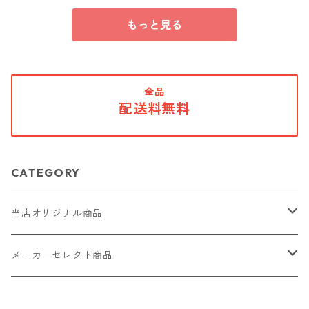
もっと見る
全品
配送料無料
CATEGORY
当店オリジナル商品
レザー（革）
メーカーセレクト商品
ロングウォレット
ストラップ
財布・キーケース・カードケース