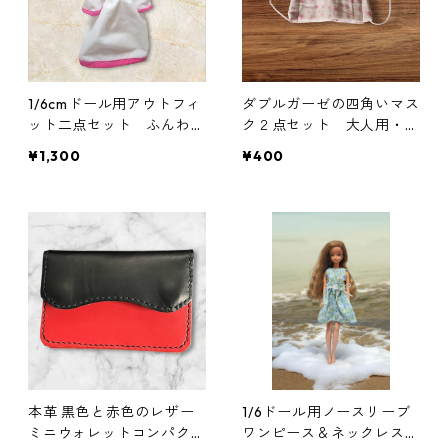
1/6cmドール用アウトフィ
ダブルガーゼの四角いマス
ット二点セット ふんわり
ク２点セット 大人用・子
袖のワンピースとフードの
ども用 花柄 ピンク
¥1,300
¥400
セット RPGキャラ風 魔
法使い
本革 黒色と赤色のレザー
1/6ドール用ノースリーブ
ミニウォレットコンパクト
ワンピース＆ネックレスセ