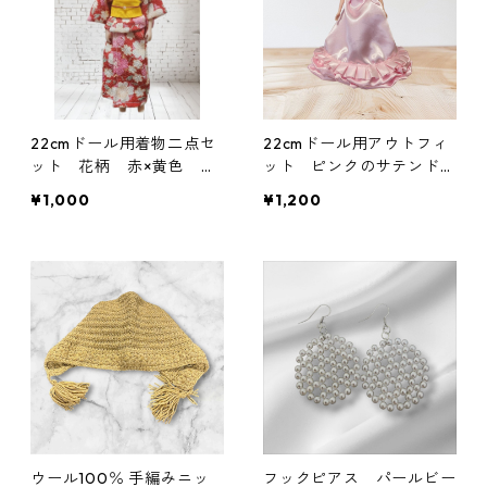
22cmドール用着物二点セ
22cmドール用アウトフィ
ット 花柄 赤×黄色 ち
ット ピンクのサテンドレ
りめん生地
ス ホルターネックタイプ
¥1,000
¥1,200
ウール100％ 手編みニッ
フックピアス パールビー