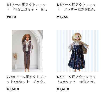
1/6ドール用アウトフィッ
1/6ドール用アウトフィッ
ト 浴衣二点セット 紺色
ト ブレザー風制服3点セ
×ダークレッド 一部難あ
ット 女子学生 ブルー
¥880
¥1,750
り
一部難あり
27cmドール用アウトフィ
1/6ドール用アウトフィッ
ット3点セット ブラウン
ト3点セット 着物と袴
×ホワイトのマニッシュコ
花柄
¥1,600
¥1,600
ーデ ベスト・シャツ・パ
ンツ