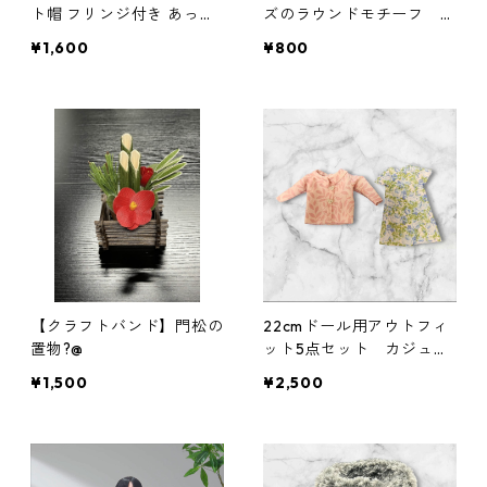
ト帽 フリンジ付き あった
ズのラウンドモチーフ シ
かナチュラル帽子
ルバー
¥1,600
¥800
【クラフトバンド】門松の
22cmドール用アウトフィ
置物?@
ット5点セット カジュア
ル着回しコーデ ギャザー
¥1,500
¥2,500
スカート他