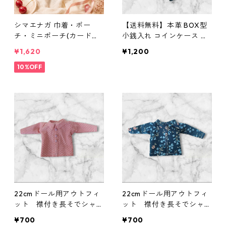
シマエナガ 巾着・ポー
【送料無料】本革 BOX型
チ・ミニポーチ(カード収
小銭入れ コインケース 染
納にも) ３点セット さくら
色可 名入れ可 ヌメ革 バン
¥1,620
¥1,200
んぼ柄×淡いピンク
グラディシュ ムラ染め 青
10%OFF
黒 メンズ レディース レザ
ー ミニ財布 ハンドメイド
コンパクト財布 プレゼン
ト 誕生日 父の日
22cmドール用アウトフィ
22cmドール用アウトフィ
ット 襟付き長そでシャ
ット 襟付き長そでシャ
ツ ピンク×ドット柄 カ
ツ 青×花柄 カジュア
¥700
¥700
ジュアル リアルクローズ
ル リアルクローズ