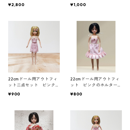
財布 ミニトラッカーウォ
ット 花柄 リゾートワン
¥2,800
¥1,000
レット
ピース風
22cmドール用アウトフィ
22cmドール用アウトフィ
ット二点セット ピンクの
ット ピンクのホルターネ
ベアトップ＆プリーツスカ
ックワンピース アイド
¥900
¥800
ート アイドル 変身ヒロ
ル 変身ヒロイン風
イン風